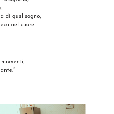
i,
za di quel sogno,
 eco nel cuore.
 momenti,
ante.”